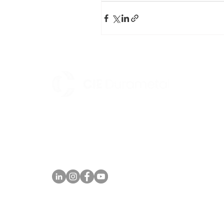
Av. Parque Norte II, 170 - Distrito Industrial -
Maracanaú/CE CEP: 61939-180 Telefone: +55 (85)
4008.0400
comercial@durametal.com.br
SIGA NOSSAS REDES SOCIAIS: