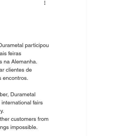
urametal participou 
is feiras 
os na Alemanha.
r clientes de 
s encontros.
mber, Durametal 
nternational fairs 
y.
ether customers from 
ings impossible.