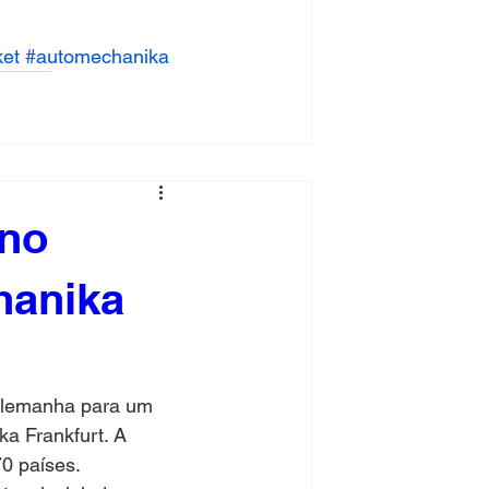
ket
#automechanika
 no
hanika
Alemanha para um 
a Frankfurt. A 
70 países.