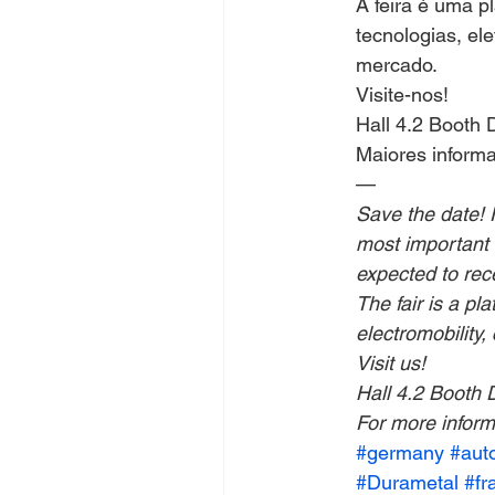
A feira é uma p
tecnologias, ele
mercado.
Visite-nos!
Hall 4.2 Booth 
Maiores informa
—
Save the date! 
most important e
expected to rec
The fair is a pl
electromobility,
Visit us!
Hall 4.2 Booth 
For more informa
#germany
#aut
#Durametal
#fr