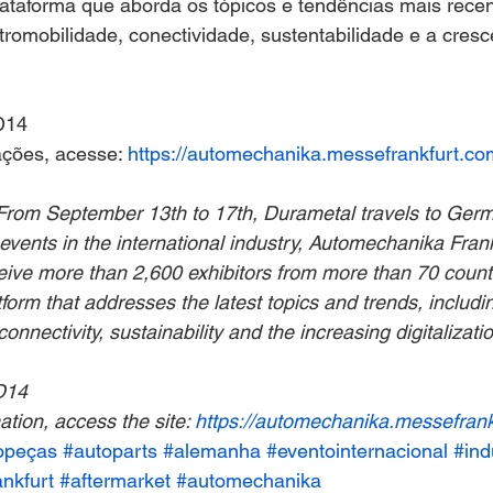
lataforma que aborda os tópicos e tendências mais recen
tromobilidade, conectividade, sustentabilidade e a cresc
D14
ções, acesse: 
https://automechanika.messefrankfurt.co
From September 13th to 17th, Durametal travels to Germa
vents in the international industry, Automechanika Frank
eive more than 2,600 exhibitors from more than 70 count
atform that addresses the latest topics and trends, includ
 connectivity, sustainability and the increasing digitalizati
D14
tion, access the site: 
https://automechanika.messefrank
opeças
#autoparts
#alemanha
#eventointernacional
#ind
ankfurt
#aftermarket
#automechanika