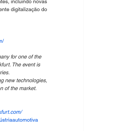
tes, incluindo novas 
ente digitalização do 
m/
ny for one of the 
furt. The event is 
ries.
ing new technologies, 
on of the market.
furt.com/
ústriaautomotiva