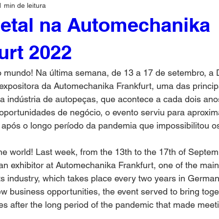
1 min de leitura
etal na Automechanika
urt 2022
o mundo! Na última semana, de 13 a 17 de setembro, a D
positora da Automechanika Frankfurt, uma das principa
da indústria de autopeças, que acontece a cada dois an
portunidades de negócio, o evento serviu para aproxima
 após o longo período da pandemia que impossibilitou o
the world! Last week, from the 13th to the 17th of Septe
an exhibitor at Automechanika Frankfurt, one of the main i
rts industry, which takes place every two years in German
new business opportunities, the event served to bring tog
ries after the long period of the pandemic that made meet