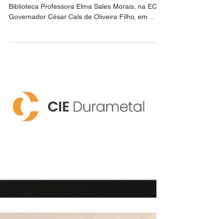
Durametal.
Na última quinta-feira (14), foi inaugurada a
Biblioteca Professora Elma Sales Morais, na ECIM
Governador César Cals de Oliveira Filho, em
Maracanaú. O novo espaço chega para ampliar o
acesso à leitura, ao conhecimento e ao
desenvolvimento educacional dos estudantes, por
meio do projeto Territórios da Leitura, uma
iniciativa que transforma bibliotecas em ambientes
mais acolhedores, modernos e cheios de
possibilidades para toda a comunidade escolar.
Temos orgulho de contribuir