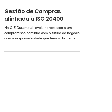
13 de jan.
1 min de leitura
Gestão de Compras
alinhada à ISO 20400
Na CIE Durametal, evoluir processos é um
compromisso contínuo com o futuro do negócio e
com a responsabilidade que temos diante da
sociedade. A conformidade do nosso sistema de
gestão com as diretrizes da ISO 20400 reforça a
forma como estruturamos decisões, avaliamos
fornecedores e conduzimos nossa cadeia de
suprimentos com critérios claros, éticos e bem
definidos. Esse avanço fortalece nossas práticas
de Compras Sustentáveis, integrando eficiência,
governança e responsabi
Av. Parque Norte II, 170 - Distrito Industrial -
Maracanaú/CE CEP:
61939-180
Telefone:
+55 (85)