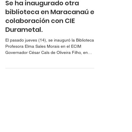
Se ha inaugurado otra
biblioteca en Maracanaú en
colaboración con CIE
Durametal.
El pasado jueves (14), se inauguró la Biblioteca
Profesora Elma Sales Morais en el ECIM
Governador César Cals de Oliveira Filho, en
Maracanaú. Este nuevo espacio busca ampliar el
acceso a la lectura, el conocimiento y el desarrollo
educativo de los estudiantes, a través del
proyecto Territorios de la Lectura, una iniciativa
que transforma las bibliotecas en entornos más
acogedores y modernos, llenos de posibilidades
para toda la comunidad escolar. Nos enorgullece
contribuir a