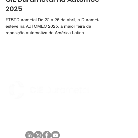
2025
#TBTDurametal De 22 a 26 de abril, a Durametal
esteve na AUTOMEC 2025, a maior feira de
reposição automotiva da América Latina. ...
Av. Parque Norte II, 170 - Distrito Industrial -
Maracanaú/CE CEP:
61939-180
Telefone:
+55 (85)
4008.0400
comercial@durametal.com.br
SIGA NOSSAS REDES SOCIAIS: