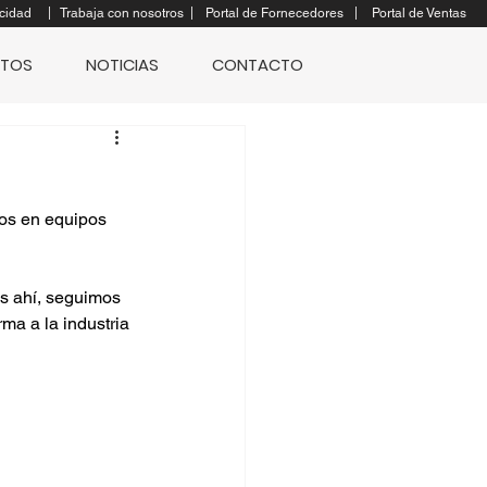
|
|
|
cidad
Trabaja con nosotros
Portal de Fornecedores
Portal de Ventas
TOS
NOTICIAS
CONTACTO
os en equipos 
s ahí, seguimos 
ma a la industria 