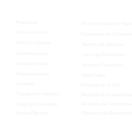
MAPA DEL SITIO
Productos
Inf. de Transporte y Man
Sobre nosotros
Formulario de Consenti
El 100% de la electricidad
Se 
Misión y Valores
Término de Garantía
consumida por CIE
bib
Durametal está
en c
Certificaciones
Canal de Privacidad
certificada como de
Dur
Ultimas noticias
Aviso de Privacidad
origen renovable.
Representantes
Aviso Legal
Contacto
Políticas de la SGI
Trabaja con nosotros
Reporte de Sostenibilid
Relatório de Transparên
Catálogo Durametal
Manual Técnico
Objetivos de Desenvolv