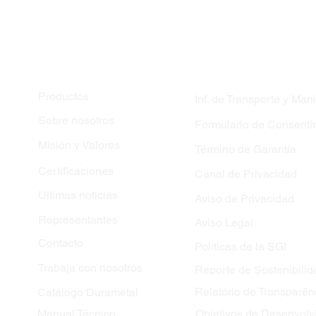
MAPA DEL SITIO
Productos
Inf. de Transporte y Man
Sobre nosotros
Formulario de Consenti
El 100% de la electricidad
Se 
Misión y Valores
Término de Garantía
consumida por CIE
bib
Durametal está
en c
Certificaciones
Canal de Privacidad
certificada como de
Dur
Ultimas noticias
Aviso de Privacidad
origen renovable.
Representantes
Aviso Legal
Contacto
Políticas de la SGI
Trabaja con nosotros
Reporte de Sostenibilid
Relatório de Transparên
Catálogo Durametal
Manual Técnico
Objetivos de Desenvolv