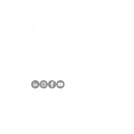
Av. Parque Norte II, 170 - Distrito Industrial -
Maracanaú/CE CEP: 61939-180 Telefone: +55 (85)
CIE Durametal. 30 años.
4008.0400
comercial@durametal.com.br
La fuerza de un legado.
SIGUE NUESTRAS REDES SOCIALES: