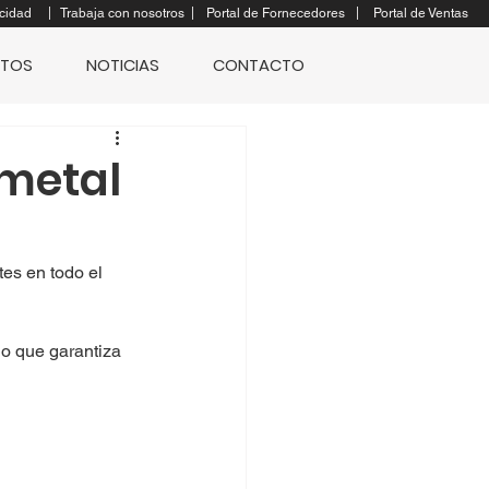
|
|
|
cidad
Trabaja con nosotros
Portal de Fornecedores
Portal de Ventas
TOS
NOTICIAS
CONTACTO
ametal
es en todo el 
lo que garantiza 