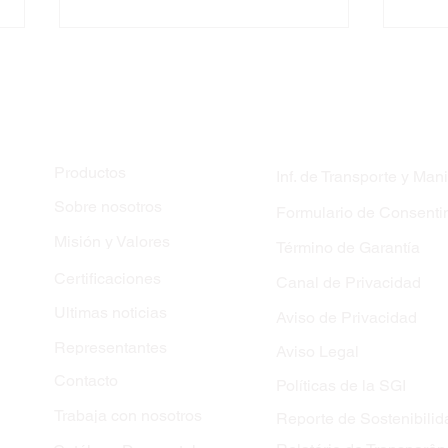
MAPA DEL SITIO
Productos
Inf. de Transporte y Man
Sobre nosotros
Formulario de Consenti
El 100% de la electricidad
Se 
Misión y Valores
Término de Garantía
consumida por CIE
bib
Durametal está
en c
Certificaciones
Canal de Privacidad
certificada como de
Dur
Ultimas noticias
Aviso de Privacidad
origen renovable.
Representantes
Aviso Legal
Contacto
Políticas de la SGI
Trabaja con nosotros
Reporte de Sostenibilid