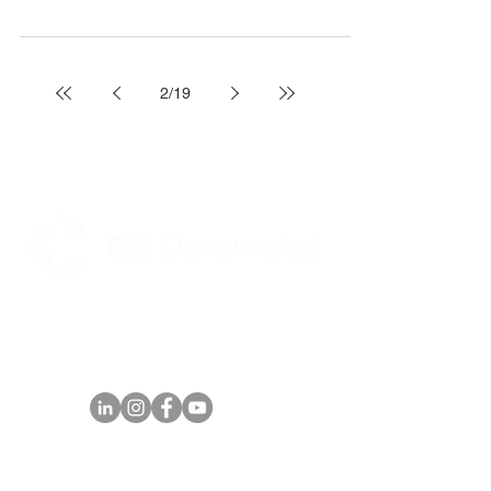
2
/
19
Av. Parque Norte II, 170 - Distrito Industrial -
Maracanaú/CE CEP:
61939-180
Telefone:
+55 (85)
4008.0400
comercial@durametal.com.br
SIGA NOSSAS REDES SOCIAIS:
CADASTRE-SE