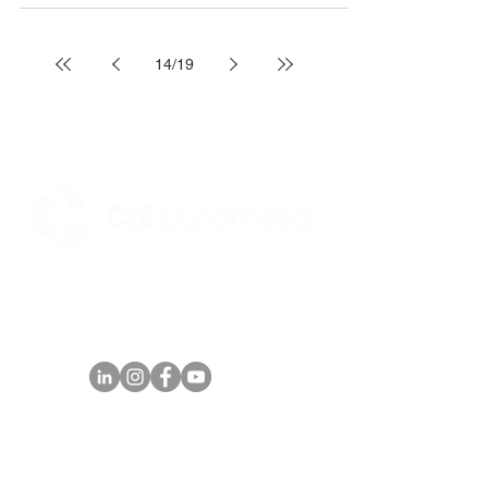
14
/
19
Av. Parque Norte II, 170 - Distrito Industrial -
Maracanaú/CE CEP:
61939-180
Telefone:
+55 (85)
4008.0400
comercial@durametal.com.br
SIGA NOSSAS REDES SOCIAIS:
CADASTRE-SE